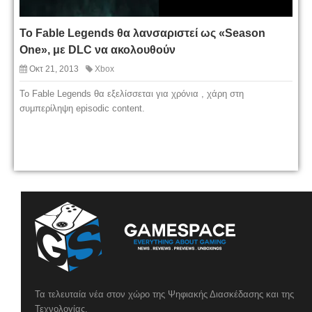
To Fable Legends θα λανσαριστεί ως «Season
One», με DLC να ακολουθούν
Οκτ 21, 2013
Xbox
Το Fable Legends θα εξελίσσεται για χρόνια , χάρη στη
συμπερίληψη episodic content.
Τα τελευταία νέα στον χώρο της Ψηφιακής Διασκέδασης και της
Τεχνολογίας.