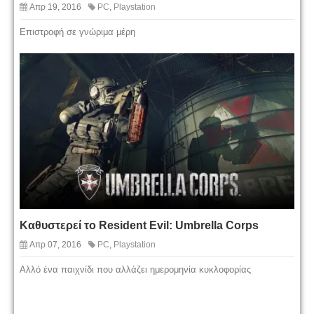
Απρ 19, 2016
PC
,
Playstation
Επιστροφή σε γνώριμα μέρη
Καθυστερεί το Resident Evil: Umbrella Corps
Απρ 07, 2016
PC
,
Playstation
Αλλό ένα παιχνίδι που αλλάζει ημερομηνία κυκλοφορίας