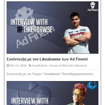
Συνέντευξη με τον Likeabawse των Ad Finem!
Οκτ 13, 2016
Hearthstone: Heroes of Warcraft
,
Interviews
Συνέντευξη με τον Γιώργο "Likeabawse" Παπαδημητρακόπουλο