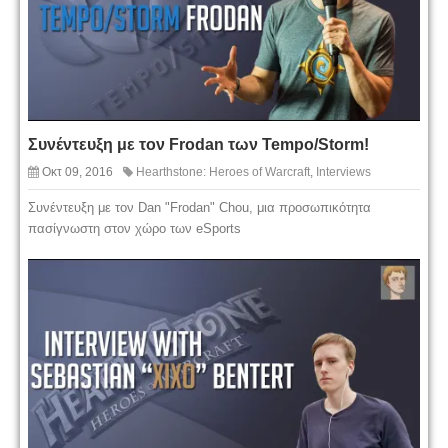
Συνέντευξη με τον Frodan των Tempo/Storm!
Οκτ 09, 2016
Hearthstone: Heroes of Warcraft
,
Interviews
Συνέντευξη με τον Dan "Frodan" Chou, μια προσωπικότητα
πασίγνωστη στον χώρο των eSports