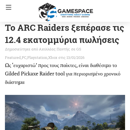
Το ARC Raiders ξεπέρασε τις
12.4 εκατομμύρια πωλήσεις
Αχιλλέας Παντής
σε
GS
Featured
PC
Playstation
Xbox
στις 13/01/2026
Ως ‘ευχαριστώ’ προς τους παίκτες, είναι διαθέσιμο το
Gilded Pickaxe Raider tool για περιορισμένο χρονικό
διάστημα