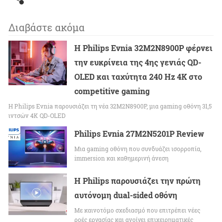
Διαβάστε ακόμα
Η Philips Evnia 32M2N8900P φέρνει
την ευκρίνεια της 4ης γενιάς QD-
OLED και ταχύτητα 240 Hz 4K στο
competitive gaming
Η Philips Evnia παρουσιάζει τη νέα 32M2N8900P, μια gaming οθόνη 31,5
ιντσών 4K QD-OLED
Philips Evnia 27M2N5201P Review
Μια gaming οθόνη που συνδυάζει ισορροπία,
immersion και καθημερινή άνεση
Η Philips παρουσιάζει την πρώτη
αυτόνομη dual-sided οθόνη
Με καινοτόμο σχεδιασμό που επιτρέπει νέες
ροές εργασίας και ανοίγει επιχειρηματικές