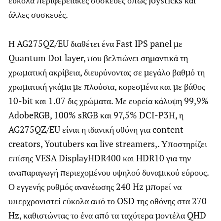
άλλες συσκευές.
Η AG275QZ/EU διαθέτει ένα Fast IPS panel με
Quantum Dot layer, που βελτιώνει σημαντικά τη
χρωματική ακρίβεια, διευρύνοντας σε μεγάλο βαθμό τη
χρωματική γκάμα με πλούσια, κορεσμένα και με βάθος
10-bit και 1.07 δις χρώματα. Με ευρεία κάλυψη 99,9%
AdobeRGB, 100% sRGB και 97,5% DCI-P3Η, η
AG275QZ/EU είναι η ιδανική οθόνη για content
creators, Youtubers και live streamers,. Υποστηρίζει
επίσης VESA DisplayHDR400 και HDR10 για την
αναπαραγωγή περιεχομένου υψηλού δυναμικού εύρους.
Ο εγγενής ρυθμός ανανέωσης 240 Hz μπορεί να
υπερχρονιστεί εύκολα από το OSD της οθόνης στα 270
Hz, καθιστώντας το ένα από τα ταχύτερα μοντέλα QHD