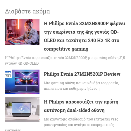
Διαβάστε ακόμα
Η Philips Evnia 32M2N8900P φέρνει
την ευκρίνεια της 4ης γενιάς QD-
OLED και ταχύτητα 240 Hz 4K στο
competitive gaming
Η Philips Evnia παρουσιάζει τη νέα 32M2N8900P, μια gaming οθόνη 31,5
ιντσών 4K QD-OLED
Philips Evnia 27M2N5201P Review
Μια gaming οθόνη που συνδυάζει ισορροπία,
immersion και καθημερινή άνεση
Η Philips παρουσιάζει την πρώτη
αυτόνομη dual-sided οθόνη
Με καινοτόμο σχεδιασμό που επιτρέπει νέες
ροές εργασίας και ανοίγει επιχειρηματικές
ευκαιρίες