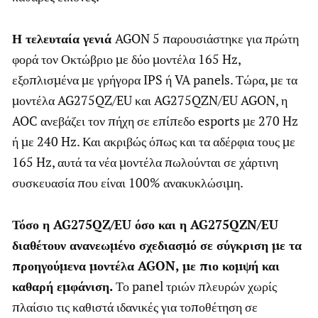
Η τελευταία γενιά
AGON 5 παρουσιάστηκε για πρώτη
φορά τον Οκτώβριο με δύο μοντέλα 165 Hz,
εξοπλισμένα με γρήγορα IPS ή VA panels. Τώρα, με τα
μοντέλα AG275QZ/EU και AG275QZN/EU AGON, η
AOC ανεβάζει τον πήχη σε επίπεδο esports με 270 Hz
ή με 240 Hz. Και ακριβώς όπως και τα αδέρφια τους με
165 Hz, αυτά τα νέα μοντέλα πωλούνται σε χάρτινη
συσκευασία που είναι 100% ανακυκλώσιμη.
Τόσο η AG275QZ/EU όσο και η AG275QZN/EU
διαθέτουν ανανεωμένο σχεδιασμό σε σύγκριση με τα
προηγούμενα μοντέλα AGON, με πιο κομψή και
καθαρή εμφάνιση.
Το panel τριών πλευρών χωρίς
πλαίσιο τις καθιστά ιδανικές για τοποθέτηση σε