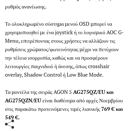
ρυθμός ανανέωσης.
Το ολοκληρωμένο σύστημα μενού OSD μπορεί να
χρησιμοποιηθεί με ένα joystick ή το λογισμικό AOC G-
Menu, επιτρέποντας στους χρήστες να αλλάζουν τις
ρυθμίσεις χρώματος/φωτεινότητας μέχρι να πετύχουν
την τέλεια ισορροπία, καθώς και να προσφέρουν
λειτουργίες παιχνιδιού ή άνεσης, όπως crosshair
overlay, Shadow Control ή Low Blue Mode.
Τα μοντέλα της σειράς AGON 5
AG
275
QZ
/
EU
και
AG
275
QZN
/
EU
είναι διαθέσιμα από αρχές Νοεμβρίου
στις παρακάτω προτεινόμενες τιμές λιανικής
769 € και
549 €.