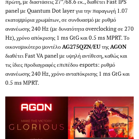
πρώτη, με διαστάσεις 27″/68.6 εκ., διαθέτει Fast IPS
panel με Quantum Dot layer για την παραγωγή 1.07
εκατομμύρια χρωμάτων, σε συνδυασμό με ρυθμό
ανανέωσης 240 Hz (με δυνατότητα overclocking σε 270
Hz), χρόνο απόκρισης 1 ms GtG και 0.5 ms MPRT. Το
οικονομικότερο μοντέλο
AG
275
QZN
/
EU
της
AGON
διαθέτει Fast VA panel με υψηλή αντίθεση, καθώς και
τις ίδιες προδιαγραφές επιπέδου esports: ρυθμό
ανανέωσης 240 Hz, χρόνο ανταπόκρισης 1 ms GtG και
0.5 ms MPRT.