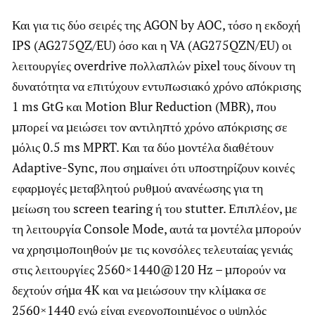
Και για τις δύο σειρές της AGON by AOC, τόσο η εκδοχή
IPS (AG275QZ/EU) όσο και η VA (AG275QZN/EU) οι
λειτουργίες overdrive πολλαπλών pixel τους δίνουν τη
δυνατότητα να επιτύχουν εντυπωσιακό χρόνο απόκρισης
1 ms GtG και Motion Blur Reduction (MBR), που
μπορεί να μειώσει τον αντιληπτό χρόνο απόκρισης σε
μόλις 0.5 ms MPRT. Και τα δύο μοντέλα διαθέτουν
Adaptive-Sync, που σημαίνει ότι υποστηρίζουν κοινές
εφαρμογές μεταβλητού ρυθμού ανανέωσης για τη
μείωση του screen tearing ή του stutter. Επιπλέον, με
τη λειτουργία Console Mode, αυτά τα μοντέλα μπορούν
να χρησιμοποιηθούν με τις κονσόλες τελευταίας γενιάς
στις λειτουργίες 2560×1440@120 Hz – μπορούν να
δεχτούν σήμα 4K και να μειώσουν την κλίμακα σε
2560×1440 ενώ είναι ενεργοποιημένος ο υψηλός