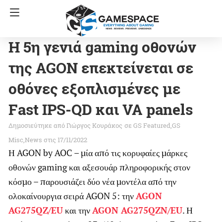
Η 5η γενιά gaming οθονών
της AGON επεκτείνεται σε
οθόνες εξοπλισμένες με
Fast IPS-QD και VA panels
Γιώργος Κουράκος
σε
GS Featured
GS
Misc
News
στις 17/11/2022
Η AGON by AOC – μία από τις κορυφαίες μάρκες
οθονών gaming και αξεσουάρ πληροφορικής στον
κόσμο – παρουσιάζει δύο νέα μοντέλα από την
ολοκαίνουργια σειρά AGON 5: την
AGON
AG275QZ/EU
και την
AGON AG275QZN/EU
. Η