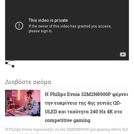
Διαβάστε ακόμα
Η Philips Evnia 32M2N8900P φέρνει
την ευκρίνεια της 4ης γενιάς QD-
OLED και ταχύτητα 240 Hz 4K στο
competitive gaming
Η Philips Evnia παρουσιάζει τη νέα 32M2N8900P, μια gaming οθόνη 31,5