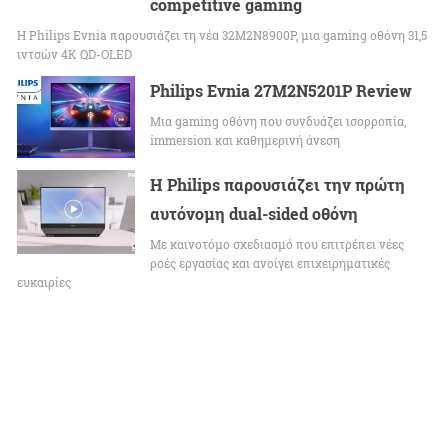
competitive gaming
Η Philips Evnia παρουσιάζει τη νέα 32M2N8900P, μια gaming οθόνη 31,5
ιντσών 4K QD-OLED
Philips Evnia 27M2N5201P Review
Μια gaming οθόνη που συνδυάζει ισορροπία,
immersion και καθημερινή άνεση
Η Philips παρουσιάζει την πρώτη
αυτόνομη dual-sided οθόνη
Με καινοτόμο σχεδιασμό που επιτρέπει νέες
ροές εργασίας και ανοίγει επιχειρηματικές
ευκαιρίες