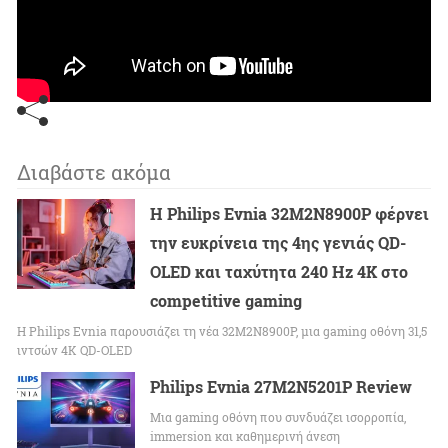
Διαβάστε ακόμα
Η Philips Evnia 32M2N8900P φέρνει
την ευκρίνεια της 4ης γενιάς QD-
OLED και ταχύτητα 240 Hz 4K στο
competitive gaming
Η Philips Evnia παρουσιάζει τη νέα 32M2N8900P, μια gaming οθόνη 31,5
ιντσών 4K QD-OLED
Philips Evnia 27M2N5201P Review
Μια gaming οθόνη που συνδυάζει ισορροπία,
immersion και καθημερινή άνεση