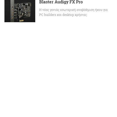
Blaster Audigy FX Pro
Η νέας γενιάς εσωτερική αναβάθμιση ήχου για
PC builders και desktop χρήστες