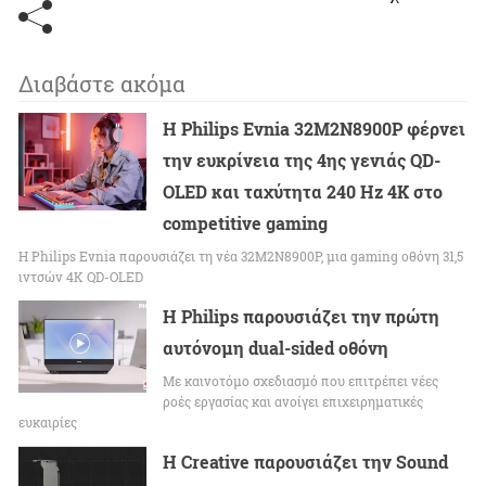
Διαβάστε ακόμα
Η Philips Evnia 32M2N8900P φέρνει
την ευκρίνεια της 4ης γενιάς QD-
OLED και ταχύτητα 240 Hz 4K στο
competitive gaming
Η Philips Evnia παρουσιάζει τη νέα 32M2N8900P, μια gaming οθόνη 31,5
ιντσών 4K QD-OLED
Η Philips παρουσιάζει την πρώτη
αυτόνομη dual-sided οθόνη
Με καινοτόμο σχεδιασμό που επιτρέπει νέες
ροές εργασίας και ανοίγει επιχειρηματικές
ευκαιρίες
Η Creative παρουσιάζει την Sound