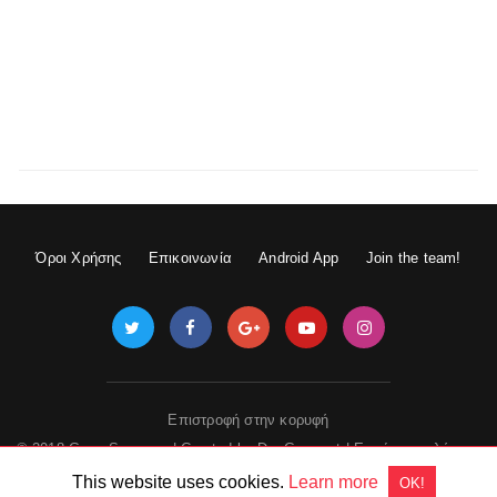
Όροι Χρήσης
Επικοινωνία
Android App
Join the team!
Επιστροφή στην κορυφή
© 2018 GameSpace.gr | Created by
DevGuru.net
|
Εμφάνιση πλήρους
έκδοσης
This website uses cookies.
Learn more
OK!