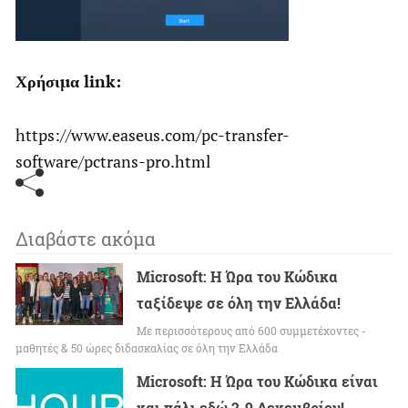
Χρήσιμα link:
https://www.easeus.com/pc-transfer-
software/pctrans-pro.html
Διαβάστε ακόμα
Microsoft: Η Ώρα του Κώδικα
ταξίδεψε σε όλη την Ελλάδα!
Με περισσότερους από 600 συμμετέχοντες -
μαθητές & 50 ώρες διδασκαλίας σε όλη την Ελλάδα
Microsoft: Η Ώρα του Κώδικα είναι
και πάλι εδώ 2-9 Δεκεμβρίου!