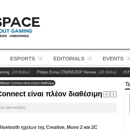
ESPORTS
EDITORIALS
EVENTS
(28 Μαΐου)
Philips Evnia 27M2N5201P Review
(28 Μαΐου)
Η Philips
Τ
laster Connect είναι πλέον διαθέσιμη
onnect είναι πλέον διαθέσιμη
ννης Μανταλόβας
luetooth ηχείων της Creative, Muvo 2 και 2C