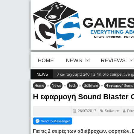
HOME
NEWS
REVIEWS
εια της 4ης γενιάς QD-OLED και ταχύτητα 240 Hz 4K στο competitive gaming
NEWS
»
»
»
»
Home
News
Tech
Software
Η εφαρμογή Sound B
Η εφαρμογή Sound Blaster C
26/07/2017
Software
Γιά
Για τις 2 σειρές των αδιάβροχων, φορητών, B