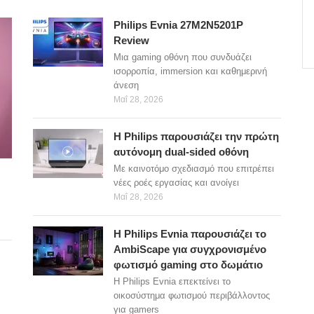
Philips Evnia 27M2N5201P
Review
Μια gaming οθόνη που συνδυάζει
ισορροπία, immersion και καθημερινή
άνεση
Μαΐ 28, 2026
Η Philips παρουσιάζει την πρώτη
αυτόνομη dual-sided οθόνη
Με καινοτόμο σχεδιασμό που επιτρέπει
νέες ροές εργασίας και ανοίγει
Μαΐ 28, 2026
Η Philips Evnia παρουσιάζει το
AmbiScape για συγχρονισμένο
φωτισμό gaming στο δωμάτιο
Η Philips Evnia επεκτείνει το
οικοσύστημα φωτισμού περιβάλλοντος
για gamers