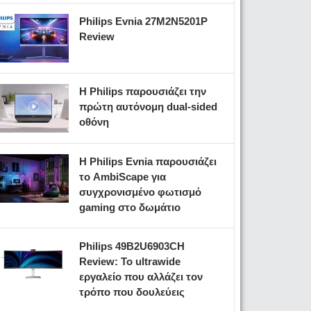
Philips Evnia 27M2N5201P
Review
Η Philips παρουσιάζει την
πρώτη αυτόνομη dual-sided
οθόνη
Η Philips Evnia παρουσιάζει
το AmbiScape για
συγχρονισμένο φωτισμό
gaming στο δωμάτιο
Philips 49B2U6903CH
Review: Το ultrawide
εργαλείο που αλλάζει τον
τρόπο που δουλεύεις