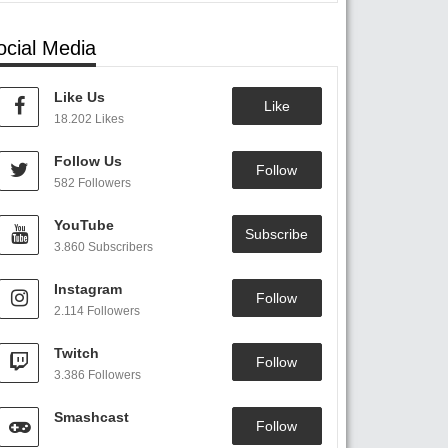
ocial Media
Like Us
Like
18.202 Likes
Follow Us
Follow
582 Followers
YouTube
Subscribe
3.860 Subscribers
Instagram
Follow
2.114 Followers
Twitch
Follow
3.386 Followers
Smashcast
Follow