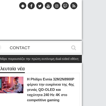
CONTACT
 παρουσιάζει την πρώτη αυτόνομη dual-sided οθόνη
(28 Μαΐου)
Η Philip
ελευταία νέα
Η Philips Evnia 32M2N8900P
φέρνει την ευκρίνεια της 4ης
γενιάς QD-OLED και
ταχύτητα 240 Hz 4K στο
competitive gaming