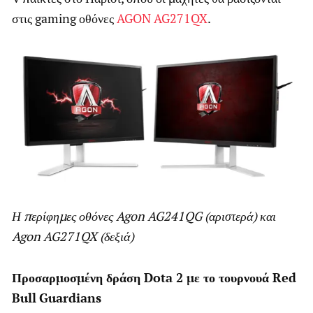
στις gaming οθόνες
AGON AG271QX
.
Η περίφημες οθόνες
Agon
AG
241
QG
(αριστερά) και
Agon
AG
271
QX
(δεξιά)
Προσαρμοσμένη δράση
Dota
2 με το τουρνουά
Red
Bull
Guardians