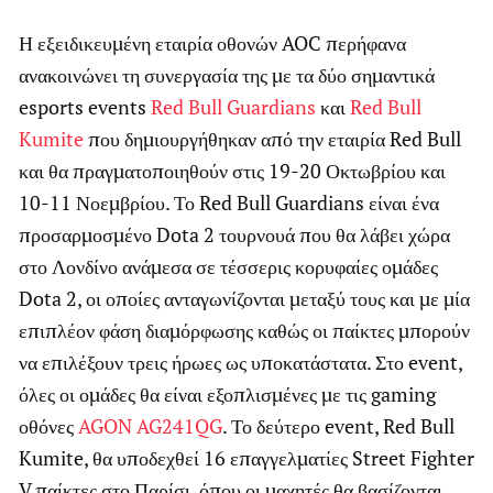
Η εξειδικευμένη εταιρία οθονών AOC περήφανα
ανακοινώνει τη συνεργασία της με τα δύο σημαντικά
esports events
Red Bull Guardians
και
Red Bull
Kumite
που δημιουργήθηκαν από την εταιρία Red Bull
και θα πραγματοποιηθούν στις 19-20 Οκτωβρίου και
10-11 Νοεμβρίου. Το Red Bull Guardians είναι ένα
προσαρμοσμένο Dota 2 τουρνουά που θα λάβει χώρα
στο Λονδίνο ανάμεσα σε τέσσερις κορυφαίες ομάδες
Dota 2, οι οποίες ανταγωνίζονται μεταξύ τους και με μία
επιπλέον φάση διαμόρφωσης καθώς οι παίκτες μπορούν
να επιλέξουν τρεις ήρωες ως υποκατάστατα. Στο event,
όλες οι ομάδες θα είναι εξοπλισμένες με τις gaming
οθόνες
AGON AG241QG
. Το δεύτερο event, Red Bull
Kumite, θα υποδεχθεί 16 επαγγελματίες Street Fighter
V παίκτες στο Παρίσι, όπου οι μαχητές θα βασίζονται