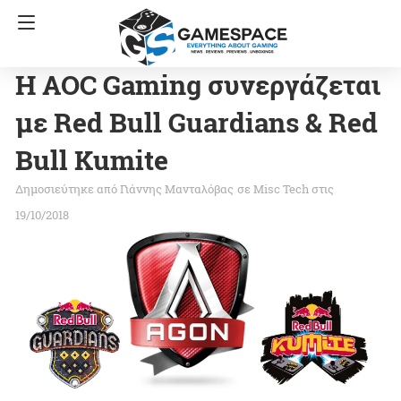
Η AOC Gaming συνεργάζεται
με Red Bull Guardians & Red
Bull Kumite
Γιάννης Μανταλόβας
σε
Misc Tech
στις
19/10/2018