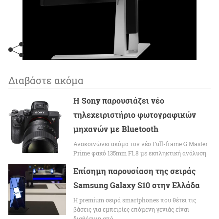
Διαβάστε ακόμα
Η Sony παρουσιάζει νέο
τηλεχειριστήριο φωτογραφικών
μηχανών με Bluetooth
Ανακοινώνει ακόμα τον νέο Full-frame G Master
Prime φακό 135mm F1.8 με εκπληκτική ανάλυση
Επίσημη παρουσίαση της σειράς
Samsung Galaxy S10 στην Ελλάδα
Η premium σειρά smartphones που θέτει τις
βάσεις για εμπειρίες επόμενη γενιάς είναι
διαθέσιμη από…