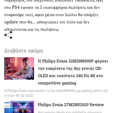
στο PS4 έφτασε τα 5 εκατομμύρια πωλήσεις και δεν
σταματάμε εκεί, αφού μέσα στον Ιούλιο θα υπάρξει
update που θα… απογειώσει τον τίτλο και δεν
αποκλείεται και τις πωλήσεις.
Διαβάστε ακόμα
Η Philips Evnia 32M2N8900P φέρνει
την ευκρίνεια της 4ης γενιάς QD-
OLED και ταχύτητα 240 Hz 4K στο
competitive gaming
Η Philips Evnia παρουσιάζει τη νέα 32M2N8900P, μια gaming οθόνη 31,5
ιντσών 4K QD-OLED
Philips Evnia 27M2N5201P Review
Μια gaming οθόνη που συνδυάζει ισορροπία,