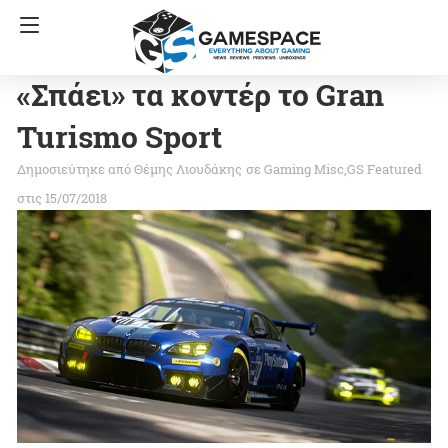
«Σπάει» τα κοντέρ το Gran
Turismo Sport
Θέμης Λιουδάκης
σε
Gaming Misc
GS Featured
στις 15/07/2018