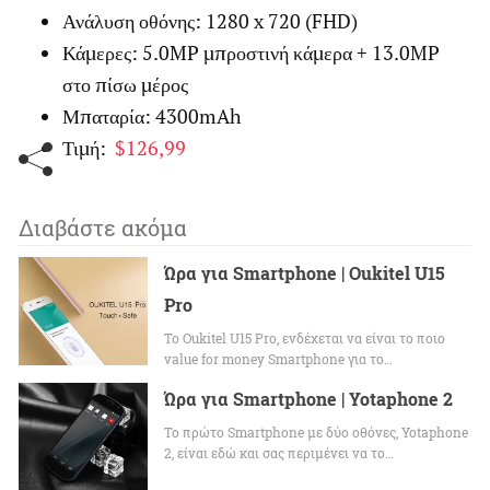
Ανάλυση οθόνης: 1280 x 720 (FHD)
Κάμερες: 5.0MP μπροστινή κάμερα + 13.0MP
στο πίσω μέρος
Μπαταρία: 4300mAh
Τιμή:
$126,99
Διαβάστε ακόμα
Ώρα για Smartphone | Oukitel U15
Pro
Το Oukitel U15 Pro, ενδέχεται να είναι το ποιο
value for money Smartphone για το…
Ώρα για Smartphone | Yotaphone 2
Το πρώτο Smartphone με δύο οθόνες, Yotaphone
2, είναι εδώ και σας περιμένει να το…