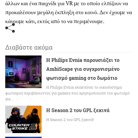
άλλων και ένα παιχνίδι για VR με το οποίο ελπίζουν να
προκαλέσουν μεγάλη έκπληξη στο κοινό. Δεν έχουμε να
κάνουμε κάτι, εκτός από το να περιμένουμε.
Διαβάστε ακόμα
Η Philips Evnia παρουσιάζει το
AmbiScape για συγχρονισμένο
φωτισμό gaming στο δωμάτιο
Η Philips Evnia επεκτείνει το οικοσύστημα
φωτισμού περιβάλλοντος για gamers που χρησιμοποιούν τον φωτισμό
για…
Η Season 2 του GPL ξεκινά
Η Season 2 του GPL ξεκινά!