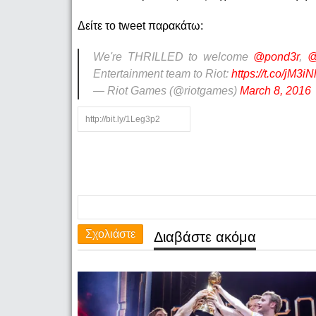
Δείτε το tweet παρακάτω:
We're THRILLED to welcome
@pond3r
,
@
Entertainment team to Riot:
https://t.co/jM3i
— Riot Games (@riotgames)
March 8, 2016
Σχολιάστε
Διαβάστε ακόμα