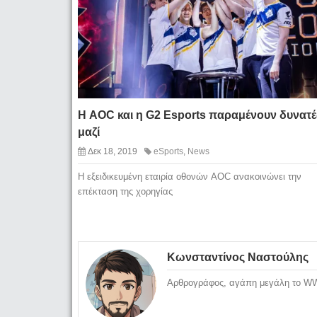
Η AOC και η G2 Esports παραμένουν δυνατέ
μαζί
Δεκ 18, 2019
eSports
,
News
Η εξειδικευμένη εταιρία οθονών AOC ανακοινώνει την
επέκταση της χορηγίας
Κωνσταντίνος Ναστούλης
Αρθρογράφος, αγάπη μεγάλη το WWE 