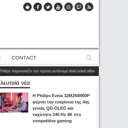
CONTACT
ips παρουσιάζει την πρώτη αυτόνομη dual-sided οθόνη
(28 Μαΐου)
Η Phil
ελευταία νέα
Η Philips Evnia 32M2N8900P
φέρνει την ευκρίνεια της 4ης
γενιάς QD-OLED και
ταχύτητα 240 Hz 4K στο
competitive gaming