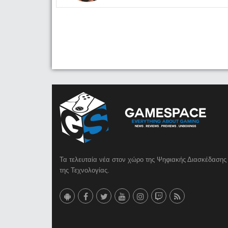
Τα τελευταία νέα στον χώρο της Ψηφιακής Διασκέδασης 
της Τεχνολογίας.