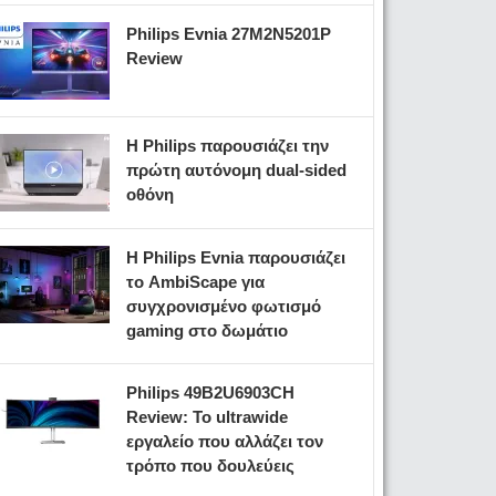
Philips Evnia 27M2N5201P
Review
Η Philips παρουσιάζει την
πρώτη αυτόνομη dual-sided
οθόνη
Η Philips Evnia παρουσιάζει
το AmbiScape για
συγχρονισμένο φωτισμό
gaming στο δωμάτιο
Philips 49B2U6903CH
Review: Το ultrawide
εργαλείο που αλλάζει τον
τρόπο που δουλεύεις