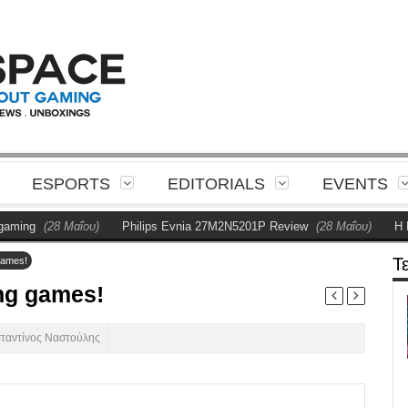
ESPORTS
EDITORIALS
EVENTS
ng
(28 Μαΐου)
Philips Evnia 27M2N5201P Review
(28 Μαΐου)
Η Phil
Τ
 games!
ing games!
ταντίνος Ναστούλης