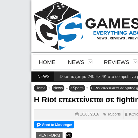
HOME
NEWS
REVIEWS
ίνεια της 4ης γενιάς QD-OLED και ταχύτητα 240 Hz 4K στο competitive gami
NEWS
»
»
»
Home
News
eSports
Η Riot επεκτείνεται σε fighting
Η Riot επεκτείνεται σε fight
10/03/2016
eSports
Κωνσ
PLATFORM
PC