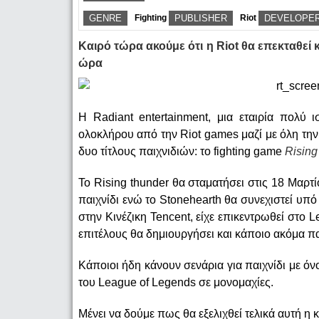
GENRE
Fighting
PUBLISHER
Riot
DEVELOPE
Καιρό τώρα ακούμε ότι η Riot θα επεκταθεί 
ώρα
Η Radiant entertainment, μια εταιρία πολύ 
ολοκλήρου από την Riot games μαζί με όλη την 
δυο τίτλους παιχνιδιών: το fighting game
Rising
Το Rising thunder θα σταματήσει στις 18 Μαρτ
παιχνίδι ενώ το Stonehearth θα συνεχιστεί υπό 
στην Κινέζικη Tencent, είχε επικεντρωθεί στο 
επιτέλους θα δημιουργήσει και κάποιο ακόμα παιχ
Κάποιοι ήδη κάνουν σενάρια για παιχνίδι με όν
του League of Legends σε μονομαχίες.
Μένει να δούμε πως θα εξελιχθεί τελικά αυτή η 