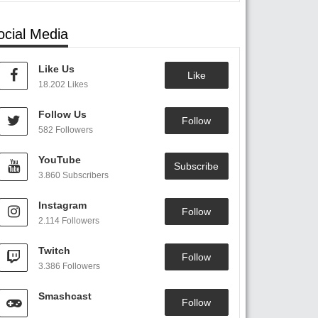
ocial Media
Like Us
Like
18.202 Likes
Follow Us
Follow
582 Followers
YouTube
Subscribe
3.860 Subscribers
Instagram
Follow
2.114 Followers
Twitch
Follow
3.386 Followers
Smashcast
Follow