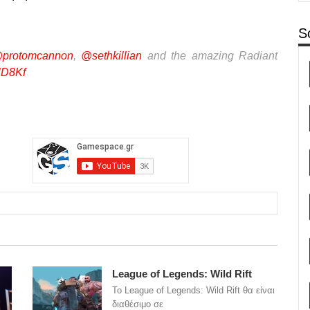
S
protomcannon
,
@sethkillian
and the amazing Radiant
NlD8Kf
League of Legends: Wild Rift
Το League of Legends: Wild Rift θα είναι
διαθέσιμο σε