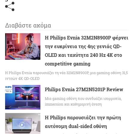
Διαβάστε ακόμα
Η Philips Evnia 32M2N8900P φέρνει
την ευκρίνεια της 4ης γενιάς QD-
OLED και ταχύτητα 240 Hz 4K στο
competitive gaming
Η Philips Evnia παρουσιάζει τη νέα 32M2N8900P, μια gaming οθόνη 31,5
ιντσών 4K QD-OLED
Philips Evnia 27M2N5201P Review
Μια gaming οθόνη που συνδυάζει ισορροπία,
immersion και καθημερινή άνεση
Η Philips παρουσιάζει την πρώτη
αυτόνομη dual-sided οθόνη