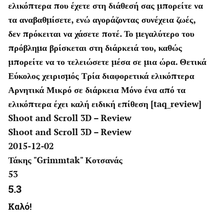
ελικόπτερα που έχετε στη διάθεσή σας μπορείτε να
τα αναβαθμίσετε, ενώ αγοράζοντας συνέχεια ζωές,
δεν πρόκειται να χάσετε ποτέ. Το μεγαλύτερο του
πρόβλημα βρίσκεται στη διάρκειά του, καθώς
μπορείτε να το τελειώσετε μέσα σε μια ώρα. Θετικά
Εύκολος χειρισμός Τρία διαφορετικά ελικόπτερα
Αρνητικά Μικρό σε διάρκεια Μόνο ένα από τα
ελικόπτερα έχει καλή ειδική επίθεση [taq_review]
Shoot and Scroll 3D – Review
Shoot and Scroll 3D – Review
2015-12-02
Τάκης "Grimmtak" Κοτσανάς
53
5.3
Καλό!