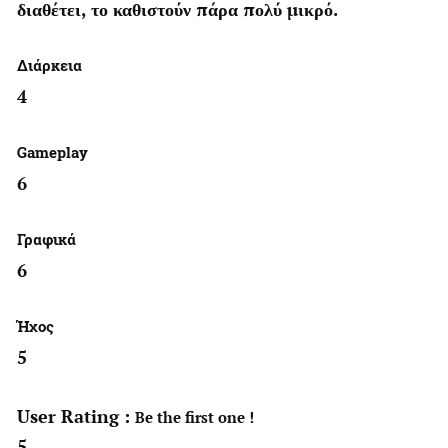
διαθέτει, το καθιστούν πάρα πολύ μικρό.
Διάρκεια
4
Gameplay
6
Γραφικά
6
Ήχος
5
User Rating :
Be the first one !
5