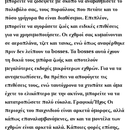
μπορείτε να ξοδέψετε με σκοπό να αναβαθμίσετε το
πολυβόλο σας, τους πυραύλους που πετάτε και το
πόσο γρήγορα θα είναι διαθέσιμοι. Επιπλέον,
μπορείτε να αγοράσετε ζωές και ειδικές επιθέσεις
για να χρησιμοποιήσετε. Οι εχθροί σας κυμαίνονται
σε αεροπλάνα, τζετ και τανκς, ενώ όπως αναφέρθηκε
πριν δεν λείπουν τα bosses. Τα bosses αυτά έχουν
τη δικιά τους μπάρα ζωής και αποτελούν
μεγαλύτερες εκδοχές μικρότερων εχθρών. Για να τα
αντιμετωπίσετε, θα πρέπει να αποφύγετε τις
επιθέσεις τους, ενώ ταυτόχρονα τα χτυπάτε και άμα
έχετε το ελικόπτερο με την ακτίνα, μπορείτε να τα
κατατροπώσετε πολύ εύκολα. Γραφικά/Ήχος Οι
περιοχές του παιχνιδιού είναι αρκετά όμορφες, αλλά
κάπως επαναλαμβανόμενες, αν και τα μοντέλα των
εχθρών είναι αρκετά καλά. Κάποιες φορές επίσης,