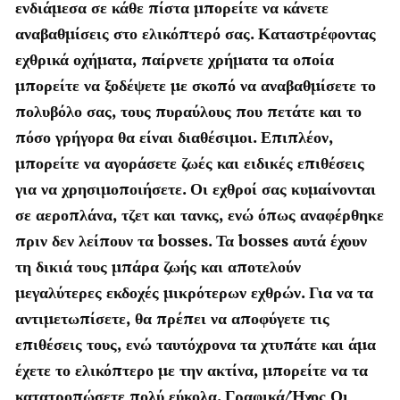
ενδιάμεσα σε κάθε πίστα μπορείτε να κάνετε
αναβαθμίσεις στο ελικόπτερό σας. Καταστρέφοντας
εχθρικά οχήματα, παίρνετε χρήματα τα οποία
μπορείτε να ξοδέψετε με σκοπό να αναβαθμίσετε το
πολυβόλο σας, τους πυραύλους που πετάτε και το
πόσο γρήγορα θα είναι διαθέσιμοι. Επιπλέον,
μπορείτε να αγοράσετε ζωές και ειδικές επιθέσεις
για να χρησιμοποιήσετε. Οι εχθροί σας κυμαίνονται
σε αεροπλάνα, τζετ και τανκς, ενώ όπως αναφέρθηκε
πριν δεν λείπουν τα bosses. Τα bosses αυτά έχουν
τη δικιά τους μπάρα ζωής και αποτελούν
μεγαλύτερες εκδοχές μικρότερων εχθρών. Για να τα
αντιμετωπίσετε, θα πρέπει να αποφύγετε τις
επιθέσεις τους, ενώ ταυτόχρονα τα χτυπάτε και άμα
έχετε το ελικόπτερο με την ακτίνα, μπορείτε να τα
κατατροπώσετε πολύ εύκολα. Γραφικά/Ήχος Οι