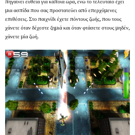
πηγαίνει ευθεία για κάποια ώρα, ενώ το τελευταίο έχει
μια ασπίδα που σας προστατεύει από επερχόμενες
επιθέσεις. Στο παιχνίδι έχετε πόντους ζωής, που τους
χάνετε όταν δέχεστε ζημιά και όταν φτάσετε στους μηδέν,
χάνετε μία ζωή.