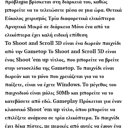
πρόβλημα βρίσκεται στη διάρκειά του, καθώς
μπορείτε να το τελειώσετε μέσα σε μια ώρα. Θετικά
Εύκολος χειρισμός Τρία διαφορετικά ελικόπτερα
Αρνητικά Μικρό σε διάρκεια Μόνο ένα από τα
ελικόπτερα έχει καλή ειδική επίθεση
To Shoot and Scroll 3D είναι ένα δωρεάν παιχνίδι
από την Gametop Το Shoot and Scroll 3D είναι
ένας Shoot ‘em up τίτλος, που μπορείτε να βρείτε
στην ιστοσελίδα της Gametop. Το παιχνίδι είναι
δωρεάν και το μόνο που χρειάζεται για να το
παίξετε, είναι να έχετε Windows. To μέγεθος του
παιχνιδιού είναι μόλις 50Mb και μπορείτε να το
κατεβάσετε από εδώ. Gameplay Πρόκειται για έναν
κλασσικό Shoot ‘em up τίτλο, όπου μπορείτε να
επιλέξετε ανάμεσα σε τρία ελικόπτερα. Το παιχνίδι
έχει δέκα πίστες, με μερικές από αυτές να έχουν ένα