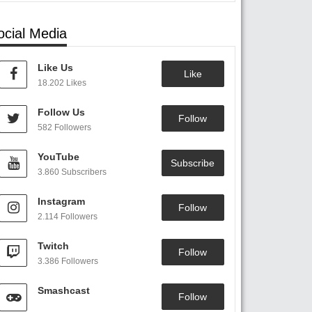
ocial Media
Like Us
Like
18.202 Likes
Follow Us
Follow
582 Followers
YouTube
Subscribe
3.860 Subscribers
Instagram
Follow
2.114 Followers
Twitch
Follow
3.386 Followers
Smashcast
Follow