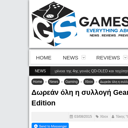
HOME
NEWS
REVIEWS
 32M2N8900P φέρνει την ευκρίνεια της 4ης γενιάς QD-OLED και ταχύτητα 240
NEWS
»
»
»
»
Home
News
Gaming
Xbox
Δωρεάν όλη η συλλο
Δωρεάν όλη η συλλογή Gears
Edition
03/08/2015
Xbox
Τάκης "