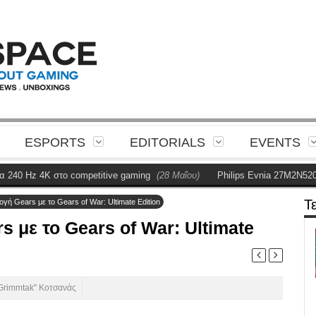
ESPORTS
EDITORIALS
EVENTS
 Hz 4K στο competitive gaming
(28 Μαΐου)
Philips Evnia 27M2N5201P R
Τ
γή Gears με το Gears of War: Ultimate Edition
 με το Gears of War: Ultimate
Grimmtak" Κοτσανάς