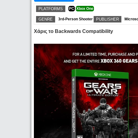
PLATFORMS
PC
Xbox One
GENRE
3rd-Person Shooter
PUBLISHER
Microso
Χάρις το Backwards Compatibility