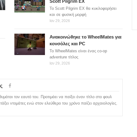
Scott Pilgrim EX
Το Scott Pilgrim EX θα κυκλοφορήσει
και σε φυσική μορφή
Ιαν 29, 2026
Ανακοινώθηκε το WheelMates για
κονσόλες και PC
Το WheelMates είναι ένας co-op
adventure τίτλος
Ιαν 29, 2026
ς
υμάται τον εαυτό του. Προτιμάει να παίξει έναν τίτλο στο φουλ
ετάξει ντομάτες ενώ στον ελεύθερο του χρόνο παίζει αρχαιολογίες.