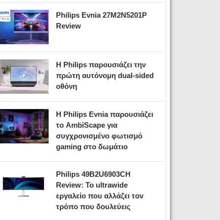
Philips Evnia 27M2N5201P
Review
Η Philips παρουσιάζει την
πρώτη αυτόνομη dual-sided
οθόνη
Η Philips Evnia παρουσιάζει
το AmbiScape για
συγχρονισμένο φωτισμό
gaming στο δωμάτιο
Philips 49B2U6903CH
Review: Το ultrawide
εργαλείο που αλλάζει τον
τρόπο που δουλεύεις