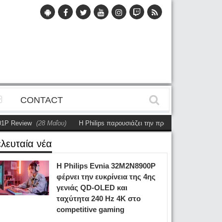
CONTACT
eview
(28 Μαΐου)
Η Philips παρουσιάζει την πρώτη αυτόνομη dual-sided 
ελευταία νέα
Η Philips Evnia 32M2N8900P
φέρνει την ευκρίνεια της 4ης
γενιάς QD-OLED και
ταχύτητα 240 Hz 4K στο
competitive gaming