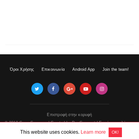
Όροι Χρήσης
Επικοινωνία
Android App
Join the team!
Επιστροφή στην κορυφή
© 2018 GameSpace.gr | Created by
DevGuru.net
|
Εμφάνιση πλήρους
έκδοσης
This website uses cookies.
Learn more
OK!