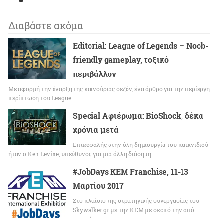
Διαβάστε ακόμα
Editorial: League of Legends – Noob-
friendly gameplay, τοξικό
περιβάλλον
Με αφορμή την έναρξη της καινούριας σεζόν, ένα άρθρο για την περίεργη
περίπτωση του League…
Special Αφιέρωμα: BioShock, δέκα
χρόνια μετά
Επικεφαλής στην όλη δημιουργία του παιχνιδιού
ήταν ο Ken Levine, υπεύθυνος για μια άλλη διάσημη…
#JobDays KEM Franchise, 11-13
Μαρτίου 2017
Στο πλαίσιο της στρατηγικής συνεργασίας του
Skywalker.gr με την ΚΕΜ με σκοπό την από