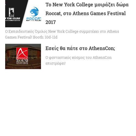
Το New York College μοιράζει δώρα
Roccat, στο Athens Games Festival
2017
O Εκπαιδευτικός Όμιλος New York College συμμετέχει στο Athens
Games Festival! Booth: 10d-11d
Εσείς θα πάτε στο AthensCon;
O φανταστικός κόσμος του AthensCon
επιστρέφει!