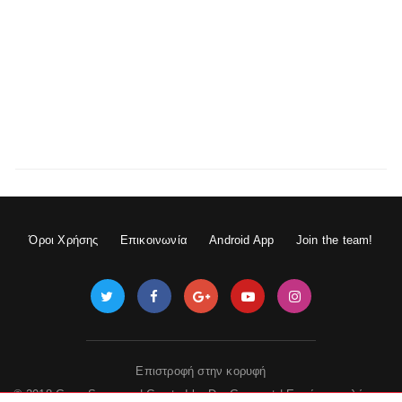
Όροι Χρήσης
Επικοινωνία
Android App
Join the team!
Επιστροφή στην κορυφή
© 2018 GameSpace.gr | Created by
DevGuru.net
|
Εμφάνιση πλήρους