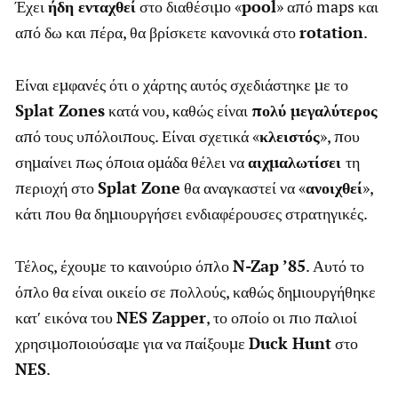
Έχει
ήδη ενταχθεί
στο διαθέσιμο «
pool
» από maps και
από δω και πέρα, θα βρίσκετε κανονικά στο
rotation
.
Είναι εμφανές ότι ο χάρτης αυτός σχεδιάστηκε με το
Splat Zones
κατά νου, καθώς είναι
πολύ μεγαλύτερος
από τους υπόλοιπους. Είναι σχετικά «
κλειστός
», που
σημαίνει πως όποια ομάδα θέλει να
αιχμαλωτίσει
τη
περιοχή στο
Splat Zone
θα αναγκαστεί να «
ανοιχθεί
»,
κάτι που θα δημιουργήσει ενδιαφέρουσες στρατηγικές.
Τέλος, έχουμε το καινούριο όπλο
N-Zap ’85
. Αυτό το
όπλο θα είναι οικείο σε πολλούς, καθώς δημιουργήθηκε
κατ′ εικόνα του
NES Zapper
, το οποίο οι πιο παλιοί
χρησιμοποιούσαμε για να παίξουμε
Duck Hunt
στο
NES
.