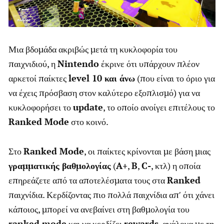
Μια βδομάδα ακριβώς μετά τη κυκλοφορία του
παιχνιδιού, η
Nintendo
έκρινε ότι υπάρχουν πλέον
αρκετοί παίκτες
level 10 και άνω
(που είναι το όριο για
να έχεις πρόσβαση στον καλύτερο εξοπλισμό) για να
κυκλοφορήσει το
update
, το οποίο ανοίγει επιτέλους το
Ranked Mode
στο κοινό.
Στο
Ranked Mode
, οι παίκτες κρίνονται με βάση μιας
γραμματικής βαθμολογίας
(
A+
,
B
,
C-
, κτλ) η οποία
επηρεάζετε από τα αποτελέσματα τους στα
Ranked
παιχνίδια. Κερδίζοντας πιο πολλά παιχνίδια απ′ ότι χάνει
κάποιος, μπορεί να ανεβαίνει στη βαθμολογία του
ranked mode
και να κερδίζει
rewards
, ανάλογα με τη