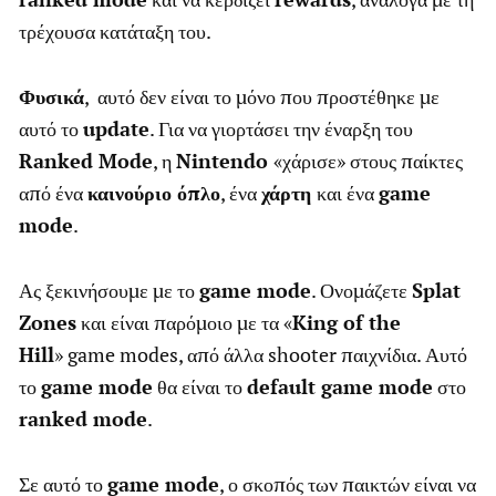
τρέχουσα κατάταξη του.
Φυσικά
, αυτό δεν είναι το μόνο που προστέθηκε με
αυτό το
update
. Για να γιορτάσει την έναρξη του
Ranked Mode
, η
Nintendo
«χάρισε» στους παίκτες
από ένα
καινούριο όπλο
, ένα
χάρτη
και ένα
game
mode
.
Ας ξεκινήσουμε με το
game mode
. Ονομάζετε
Splat
Zones
και είναι παρόμοιο με τα «
King of the
Hill
» game modes, από άλλα shooter παιχνίδια. Αυτό
το
game mode
θα είναι το
default game mode
στο
ranked mode
.
Σε αυτό το
game mode
, ο σκοπός των παικτών είναι να