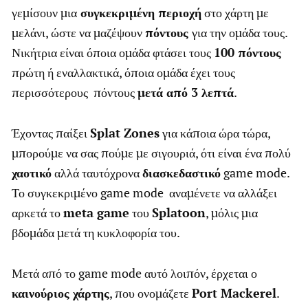
γεμίσουν μια
συγκεκριμένη περιοχή
στο χάρτη με
μελάνι, ώστε να μαζέψουν
πόντους
για την ομάδα τους.
Νικήτρια είναι όποια ομάδα φτάσει τους
100 πόντους
πρώτη ή εναλλακτικά, όποια ομάδα έχει τους
περισσότερους πόντους
μετά από 3 λεπτά
.
Έχοντας παίξει
Splat Zones
για κάποια ώρα τώρα,
μπορούμε να σας πούμε με σιγουριά, ότι είναι ένα πολύ
χαοτικό
αλλά ταυτόχρονα
διασκεδαστικό
game mode.
Το συγκεκριμένο game mode αναμένετε να αλλάξει
αρκετά το
meta game
του
Splatoon
, μόλις μια
βδομάδα μετά τη κυκλοφορία του.
Μετά από το game mode αυτό λοιπόν, έρχεται ο
καινούριος χάρτης
, που ονομάζετε
Port Mackerel
.