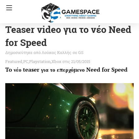
Teaser video για το νέο Need
for Speed
Λούκας Καλλής
σε
GS
Featured
PC
Playstation
Xbox
στις 21/05/2015
To νέο teaser για το επερχόμενο Need for Speed