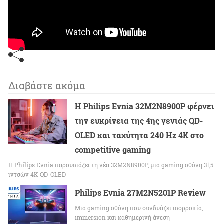
Διαβάστε ακόμα
Η Philips Evnia 32M2N8900P φέρνει
την ευκρίνεια της 4ης γενιάς QD-
OLED και ταχύτητα 240 Hz 4K στο
competitive gaming
Η Philips Evnia παρουσιάζει τη νέα 32M2N8900P, μια gaming οθόνη 31,5
ιντσών 4K QD-OLED
Philips Evnia 27M2N5201P Review
Μια gaming οθόνη που συνδυάζει ισορροπία,
immersion και καθημερινή άνεση