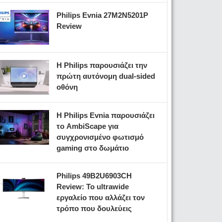
Philips Evnia 27M2N5201P
Review
Η Philips παρουσιάζει την
πρώτη αυτόνομη dual-sided
οθόνη
Η Philips Evnia παρουσιάζει
το AmbiScape για
συγχρονισμένο φωτισμό
gaming στο δωμάτιο
Philips 49B2U6903CH
Review: Το ultrawide
εργαλείο που αλλάζει τον
τρόπο που δουλεύεις