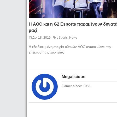
Η AOC και η G2 Esports παραμένουν δυνατέ
μαζί
Δεκ 18, 2019
eSports
,
News
Η εξειδικευμένη εταιρία οθονών AOC ανακοινώνει την
επέκταση της χορηγίας
Megalicious
Gamer since: 1983