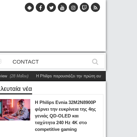
CONTACT
(28 Μαΐου)
Η Philips παρουσιάζει την πρώτη αυτόνομη dual-sided οθόνη
ελευταία νέα
Η Philips Evnia 32M2N8900P
φέρνει την ευκρίνεια της 4ης
γενιάς QD-OLED και
ταχύτητα 240 Hz 4K στο
competitive gaming