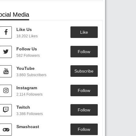
ocial Media
Like Us
Like
18.202 Likes
Follow Us
Follow
582 Followers
YouTube
Subscribe
3.860 Subscribers
Instagram
Follow
2.114 Followers
Twitch
Follow
3.386 Followers
Smashcast
Follow