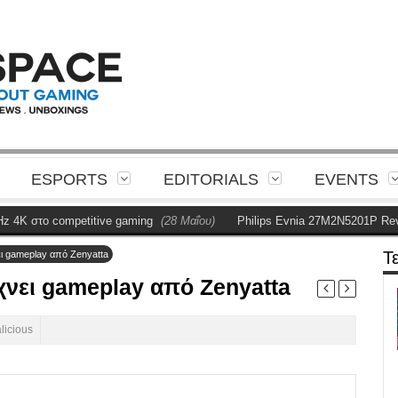
ESPORTS
EDITORIALS
EVENTS
 στο competitive gaming
(28 Μαΐου)
Philips Evnia 27M2N5201P Review
Τ
ει gameplay από Zenyatta
χνει gameplay από Zenyatta
licious