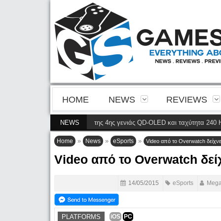
HOME
NEWS
REVIEWS
900P φέρνει την ευκρίνεια της 4ης γενιάς QD-OLED και ταχύτητα 240 Hz 4K
NEWS
»
»
»
Home
News
eSports
Video από το Overwatch δείχν
Video από το Overwatch δεί
14/05/2015
eSports
Mega
PLATFORMS
iOS
PC