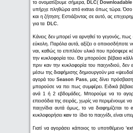
το ονοματίζουμε σήμερα,
DLC
(
Downloadabl
υπήρχε πληθώρα από extras όπως τώρα. Όσο 
και η ζήτηση; Εστιάζοντας σε αυτό, ας επιχει
για τα
DLC.
Κάνεις δεν μπορεί να αρνηθεί το γεγονός, πω
εύκολη. Παρόλα αυτά, αξίζει ο οποιοσδήποτε ν
ναι, καθώς το επιπλέον υλικό που πρόσφερε κ
την κυκλοφορία του. Θα μπορούσε βέβαια κάλλισ
πριν καν την κυκλοφορία του παιχνιδιού, δεν ε
μέσω της διαφήμισης δημιουργούν μια «ψευδαί
αγορά του
Season
Pass
, μας δίνει πρόσβαση
μπορούσε να πει πως συμφέρει. Ειδικά βέβαια 
ανά 1 ή 2 εβδομάδες. Μπορούμε να το αγο
επεισόδια της σειράς, χωρίς να περιμένουμε ν
παιχνίδια αυτά όμως, το να διαφημίζεται το 
κυκλοφορήσει
καν
το
ίδιο το παιχνίδι, είναι υπ
Γιατί να αγοράσει κάποιος το υποτιθέμενο
‘
ex