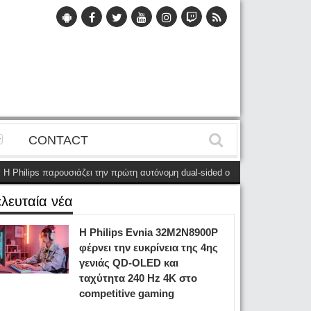
CONTACT
ps παρουσιάζει την πρώτη αυτόνομη dual-sided οθόνη
(28 Μαΐου)
Η Phili
ελευταία νέα
Η Philips Evnia 32M2N8900P
φέρνει την ευκρίνεια της 4ης
γενιάς QD-OLED και
ταχύτητα 240 Hz 4K στο
competitive gaming