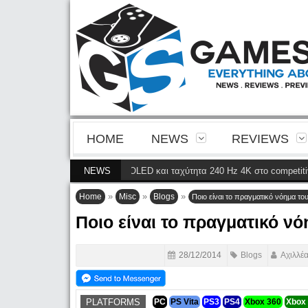
HOME
NEWS
REVIEWS
νεια της 4ης γενιάς QD-OLED και ταχύτητα 240 Hz 4K στο competitive gamin
NEWS
»
»
»
Home
Misc
Blogs
Ποιο είναι το πραγματικό νόημα τ
Ποιο είναι το πραγματικό ν
28/12/2014
Blogs
Αχιλλέ
PLATFORMS
PC
PS Vita
PS3
PS4
Xbox 360
Xbox