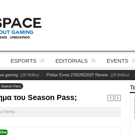
ESPORTS
EDITORIALS
EVENTS
g
(28 Μαΐου)
Philips Evnia 27M2N5201P Review
(28 Μαΐου)
Η Phili
Τ
ου Season Pass;
όημα του Season Pass;
ας Παντής
 One