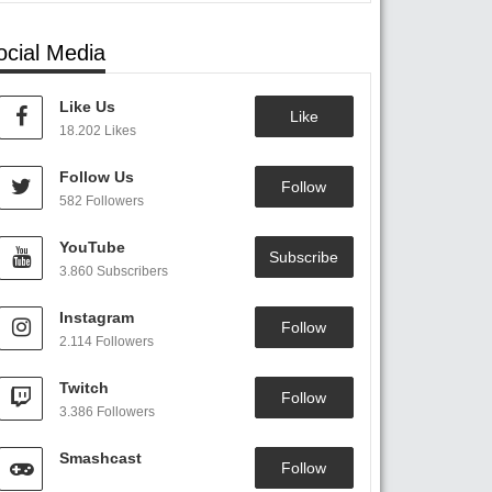
ocial Media
Like Us
Like
18.202 Likes
Follow Us
Follow
582 Followers
YouTube
Subscribe
3.860 Subscribers
Instagram
Follow
2.114 Followers
Twitch
Follow
3.386 Followers
Smashcast
Follow