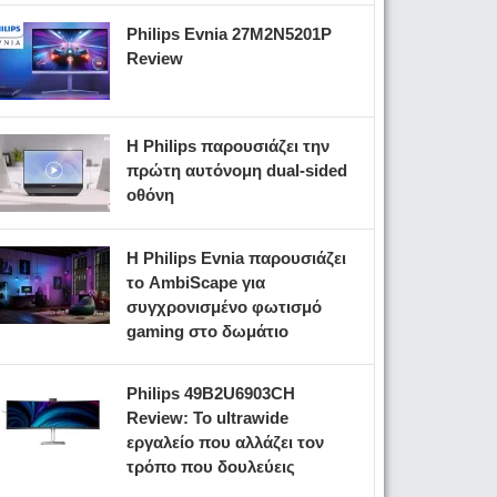
Philips Evnia 27M2N5201P
Review
Η Philips παρουσιάζει την
πρώτη αυτόνομη dual-sided
οθόνη
Η Philips Evnia παρουσιάζει
το AmbiScape για
συγχρονισμένο φωτισμό
gaming στο δωμάτιο
Philips 49B2U6903CH
Review: Το ultrawide
εργαλείο που αλλάζει τον
τρόπο που δουλεύεις