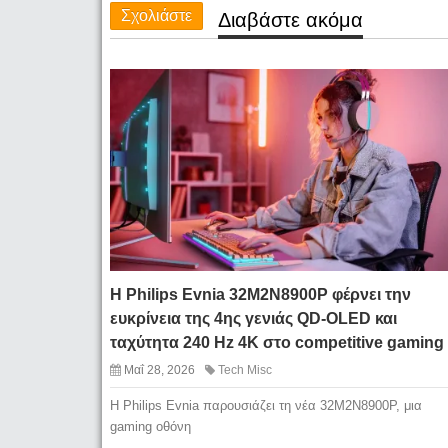
Σχολιάστε
Διαβάστε ακόμα
Η Philips Evnia 32M2N8900P φέρνει την
ευκρίνεια της 4ης γενιάς QD-OLED και
ταχύτητα 240 Hz 4K στο competitive gaming
Μαΐ 28, 2026
Tech Misc
Η Philips Evnia παρουσιάζει τη νέα 32M2N8900P, μια
gaming οθόνη