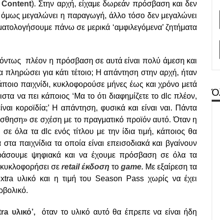
e
Content
). Στην αρχή, είχαμε δωρεάν πρόσβαση και δεν
όμως μεγαλώνει η παραγωγή, άλλο τόσο δεν μεγαλώνει
ρηματολογήσουμε πάνω σε μερικά ‘αμφιλεγόμενα’ ζητήματα
ς όντως πλέον η πρόσβαση σε αυτά είναι πολύ άμεση και
α πληρώσει για κάτι τέτοιο; Η απάντηση στην αρχή, ήταν
άποιο παιχνίδι, κυκλοφορούσε μήνες έως και χρόνο μετά
Ό
τα να πει κάποιος ‘Μα το ότι διαφημίζετε το dlc πλέον,
ίναι κοροϊδία;’ H απάντηση, φυσικά και είναι ναι. Πάντα
σθηση» σε σχέση με το πραγματικό προϊόν αυτό. Όταν η
 σε όλα τα dlc ενός τίτλου με την ίδια τιμή, κάποιος θα
στα παιχνίδια τα οποία είναι επεισοδιακά και βγαίνουν
ράσουμε ψηφιακά και να έχουμε πρόσβαση σε όλα τα
α κυκλοφορήσει σε
retail έκδοση
το
game.
Με εξαίρεση τα
extra υλικό και η τιμή του Season Pass χωρίς να έχει
ερβολικό.
tra υλικό’,
όταν το υλικό αυτό θα έπρεπε να είναι ήδη