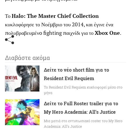
Το
Halo: The Master Chief Collection
κυκλοφόρησε το Νοέμβριο του 2014, και έγινε ένα
πολυβραβευμένo fighting παιχνίδι για το
Xbox One
.
Διαβάστε ακόμα
Δείτε το νέο short film για το
Resident Evil Requiem
To Resident Evil Requiem κυκλοφορεί μέσα στο
μήνα
Δείτε το Full Roster trailer για το
My Hero Academia: All’s Justice
Μια ματιά στο εντυπωσιακό roster του My Hero
Academia: All’s Justice