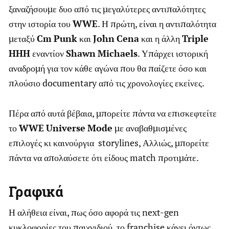
ξαναζήσουμε δυο από τις μεγαλύτερες αντιπαλότητες
στην ιστορία του
WWE
. Η πρώτη, είναι η αντιπαλότητα
μεταξύ
Cm
Punk
και
John
Cena
και η άλλη
Triple
HHH
εναντίον
Shawn
Michaels
. Υπάρχει ιστορική
αναδρομή για τον κάθε αγώνα που θα παίζετε όσο και
πλούσιο documentary από τις χρονολογίες εκείνες.
Πέρα από αυτά βέβαια, μπορείτε πάντα να επισκεφτείτε
το
WWE
Universe
Mode
με αναβαθμισμένες
επιλογές κι καινούργια storylines, Αλλιώς, μπορείτε
πάντα να απολαύσετε ότι είδους match προτιμάτε.
Γραφικά
Η αλήθεια είναι, πως όσο αφορά τις next-gen
κυκλοφορίες του παιχνιδιού, το franchise κάνει όντως