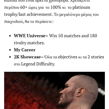
περίπου 60+ ώρες για το 100% κι το platinum
trophy/last achievement. Το μεγαλύτερο μέρος του
παιχνιδιού, θα το περάσετε:
WWE
Universe
–
Win 50 matches and 180
rivalry matches.
My
Career
2
K
Showcase
–
Όλα τα objectives κι τα 2 stories
στο Legend Difficulty.