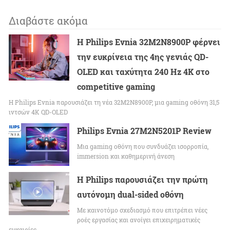
Διαβάστε ακόμα
Η Philips Evnia 32M2N8900P φέρνει
την ευκρίνεια της 4ης γενιάς QD-
OLED και ταχύτητα 240 Hz 4K στο
competitive gaming
Η Philips Evnia παρουσιάζει τη νέα 32M2N8900P, μια gaming οθόνη 31,5
ιντσών 4K QD-OLED
Philips Evnia 27M2N5201P Review
Μια gaming οθόνη που συνδυάζει ισορροπία,
immersion και καθημερινή άνεση
Η Philips παρουσιάζει την πρώτη
αυτόνομη dual-sided οθόνη
Με καινοτόμο σχεδιασμό που επιτρέπει νέες
ροές εργασίας και ανοίγει επιχειρηματικές
ευκαιρίες