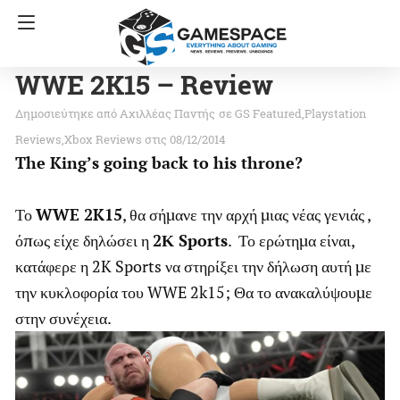
WWE 2K15 – Review
Αχιλλέας Παντής
σε
GS Featured
Playstation
Reviews
Xbox Reviews
στις 08/12/2014
The King’s going back to his throne?
Το
WWE 2
K15
, θα σήμανε την αρχή μιας νέας γενιάς ,
όπως είχε δηλώσει η
2Κ
Sports
. Το ερώτημα είναι,
κατάφερε η 2K Sports να στηρίξει την δήλωση αυτή με
την κυκλοφορία του WWE 2k15; Θα το ανακαλύψουμε
στην συνέχεια.