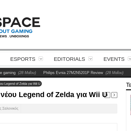
ESPORTS
EDITORIALS
EVENTS
(28 Μαΐου)
Philips Evnia 27M2N5201P Review
(28 Μαΐου)
Η Philips
Τ
υ Legend of Zelda για Wii U
νέου Legend of Zelda για Wii U
ς Σαλονικός