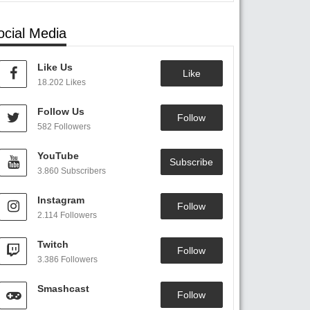
ocial Media
Like Us
Like
18.202 Likes
Follow Us
Follow
582 Followers
YouTube
Subscribe
3.860 Subscribers
Instagram
Follow
2.114 Followers
Twitch
Follow
3.386 Followers
Smashcast
Follow