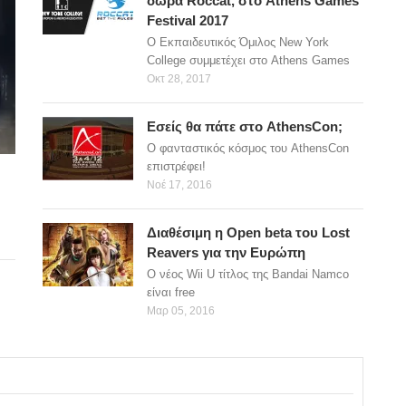
δώρα Roccat, στο Athens Games
Festival 2017
O Εκπαιδευτικός Όμιλος New York
College συμμετέχει στο Athens Games
Οκτ 28, 2017
Εσείς θα πάτε στο AthensCon;
O φανταστικός κόσμος του AthensCon
επιστρέφει!
Νοέ 17, 2016
Διαθέσιμη η Οpen beta του Lost
Reavers για την Ευρώπη
Ο νέος Wii U τίτλος της Bandai Namco
είναι free
Μαρ 05, 2016