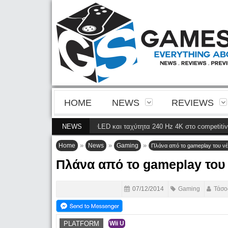
HOME
NEWS
REVIEWS
ια της 4ης γενιάς QD-OLED και ταχύτητα 240 Hz 4K στο competitive gaming
NEWS
»
»
»
Home
News
Gaming
Πλάνα από το gameplay του νέο
Πλάνα από το gameplay του 
07/12/2014
Gaming
Τάσο
PLATFORM
Wii U