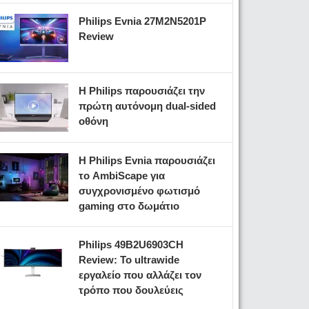
Philips Evnia 27M2N5201P
Review
Η Philips παρουσιάζει την
πρώτη αυτόνομη dual-sided
οθόνη
Η Philips Evnia παρουσιάζει
το AmbiScape για
συγχρονισμένο φωτισμό
gaming στο δωμάτιο
Philips 49B2U6903CH
Review: Το ultrawide
εργαλείο που αλλάζει τον
τρόπο που δουλεύεις