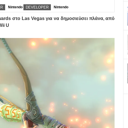
ER
Nintendo
DEVELOPER
Nintendo
ards στο Las Vegas για να δημοσιεύσει πλάνα, από
ii U