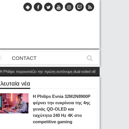
CONTACT
 παρουσιάζει την πρώτη αυτόνομη dual-sided οθόνη
(28 Μαΐου)
Η Philip
ελευταία νέα
Η Philips Evnia 32M2N8900P
φέρνει την ευκρίνεια της 4ης
γενιάς QD-OLED και
ταχύτητα 240 Hz 4K στο
competitive gaming