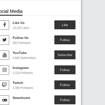
ocial Media
Like Us
Like
18.202 Likes
Follow Us
Follow
582 Followers
YouTube
Subscribe
3.860 Subscribers
Instagram
Follow
2.114 Followers
Twitch
Follow
3.386 Followers
Smashcast
Follow