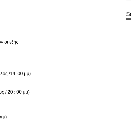
S
 οι εξής:
ος /14 :00 μμ)
ς / 20 : 00 μμ)
πμ)