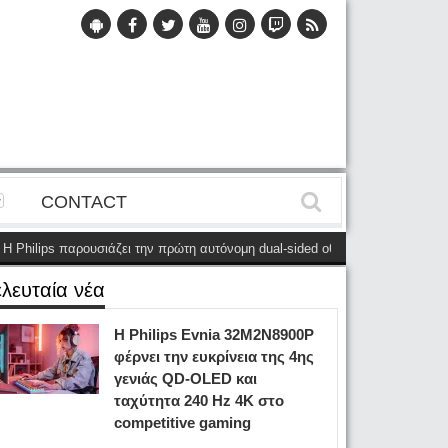
CONTACT
ilips παρουσιάζει την πρώτη αυτόνομη dual-sided οθόνη
(28 Μαΐου)
Η Ph
ελευταία νέα
Η Philips Evnia 32M2N8900P
φέρνει την ευκρίνεια της 4ης
γενιάς QD-OLED και
ταχύτητα 240 Hz 4K στο
competitive gaming