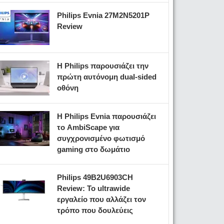
Philips Evnia 27M2N5201P
Review
Η Philips παρουσιάζει την
πρώτη αυτόνομη dual-sided
οθόνη
Η Philips Evnia παρουσιάζει
το AmbiScape για
συγχρονισμένο φωτισμό
gaming στο δωμάτιο
Philips 49B2U6903CH
Review: Το ultrawide
εργαλείο που αλλάζει τον
τρόπο που δουλεύεις