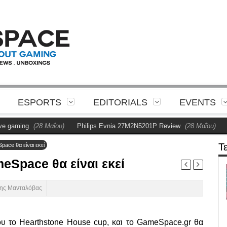
ESPORTS
EDITORIALS
EVENTS
aming
(28 Μαΐου)
Philips Evnia 27M2N5201P Review
(28 Μαΐου)
Η Ph
Τ
pace θα είναι εκεί
eSpace θα είναι εκεί
νης Μανταλόβας
ου το Hearthstone House cup, και το GameSpace.gr θα