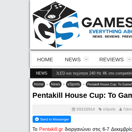
HOME
NEWS
REVIEWS
κρίνεια της 4ης γενιάς QD-OLED και ταχύτητα 240 Hz 4K στο competitive g
NEWS
»
»
»
Home
News
eSports
Pentakill House Cup: Το GameS
Pentakill House Cup: Το Gam
03/12/2014
eSports
Γιάν
To
Pentakill.gr
διοργανώνει στις 6-7 Δεκεμβρί