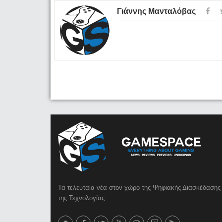
Γιάννης Μανταλόβας
Τα τελευταία νέα στον χώρο της Ψηφιακής Διασκέδασης 
της Τεχνολογίας.