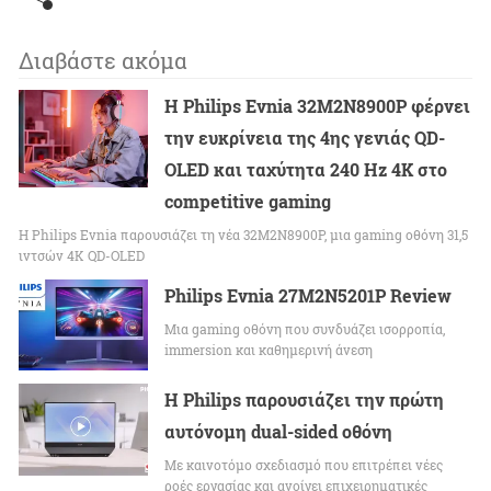
Διαβάστε ακόμα
Η Philips Evnia 32M2N8900P φέρνει
την ευκρίνεια της 4ης γενιάς QD-
OLED και ταχύτητα 240 Hz 4K στο
competitive gaming
Η Philips Evnia παρουσιάζει τη νέα 32M2N8900P, μια gaming οθόνη 31,5
ιντσών 4K QD-OLED
Philips Evnia 27M2N5201P Review
Μια gaming οθόνη που συνδυάζει ισορροπία,
immersion και καθημερινή άνεση
Η Philips παρουσιάζει την πρώτη
αυτόνομη dual-sided οθόνη
Με καινοτόμο σχεδιασμό που επιτρέπει νέες
ροές εργασίας και ανοίγει επιχειρηματικές