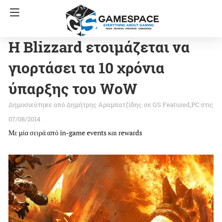
Η Blizzard ετοιμάζεται να
γιορτάσει τα 10 χρόνια
ύπαρξης του WoW
Δημήτρης Αραμπατζίδης
σε
GS Featured
PC
στις
07/08/2014
Με μία σειρά από in-game events και rewards