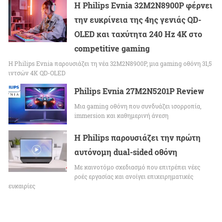
Η Philips Evnia 32M2N8900P φέρνει
την ευκρίνεια της 4ης γενιάς QD-
OLED και ταχύτητα 240 Hz 4K στο
competitive gaming
Η Philips Evnia παρουσιάζει τη νέα 32M2N8900P, μια gaming οθόνη 31,5
ιντσών 4K QD-OLED
Philips Evnia 27M2N5201P Review
Μια gaming οθόνη που συνδυάζει ισορροπία,
immersion και καθημερινή άνεση
Η Philips παρουσιάζει την πρώτη
αυτόνομη dual-sided οθόνη
Με καινοτόμο σχεδιασμό που επιτρέπει νέες
ροές εργασίας και ανοίγει επιχειρηματικές
ευκαιρίες