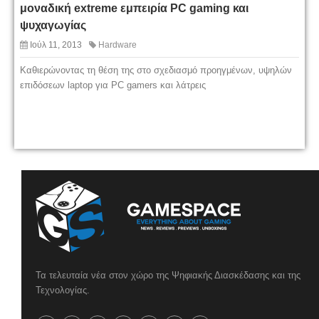
μοναδική extreme εμπειρία PC gaming και
ψυχαγωγίας
Ιούλ 11, 2013
Hardware
Καθιερώνοντας τη θέση της στο σχεδιασμό προηγμένων, υψηλών
επιδόσεων laptop για PC gamers και λάτρεις
Τα τελευταία νέα στον χώρο της Ψηφιακής Διασκέδασης και της
Τεχνολογίας.