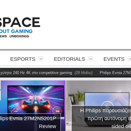
ESPORTS
EDITORIALS
EVENTS
τητα 240 Hz 4K στο competitive gaming
(28 Μαΐου)
Philips Evnia 27M2
Η Philips παρουσιάζει
ilips Evnia 27M2N5201P
πρώτη αυτόνομη d
Review
sided ο