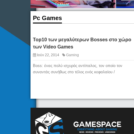
Pc Games
Top10 των μεγαλύτερων Bosses στo χώρο
των Video Games
Ιούν 22, 2014
Gaming
Boss: ένας πολύ ισχυρός αντίπαλος, τον οποίο τον
συναντάς συνήθως στο τέλος ενός κεφαλαίου /