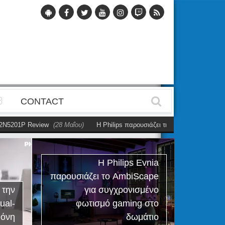
CONTACT
N5201P Review
(28 Μαΐου)
Η Philips παρουσιάζει την πρώτη αυτόνομη du
Η Philips Evnia
παρουσιάζει το AmbiScape
Ph
 την
για συγχρονισμένο
R
ual-
φωτισμό gaming στο
εργαλ
θόνη
δωμάτιο
τ