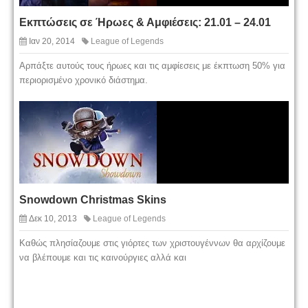
Εκπτώσεις σε Ήρωες & Αμφιέσεις: 21.01 – 24.01
Ιαν 20, 2014
League of Legends
Αρπάξτε αυτούς τους ήρωες και τις αμφίεσεις με έκπτωση 50% για
περιορισμένο χρονικό διάστημα.
Snowdown Christmas Skins
Δεκ 10, 2013
League of Legends
Καθώς πλησίαζουμε στις γιόρτες των χριστουγέννων θα αρχίζουμε
να βλέπουμε και τις καινούργιες αλλά και