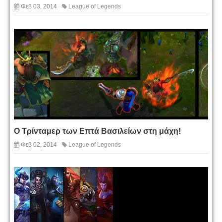
Φεβ 03, 2014
League of Legends
Ο Τρίνταμερ των Επτά Βασιλείων στη μάχη!
Φεβ 02, 2014
League of Legends