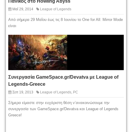
Πανικός στο Howling Abyss
Μαΐ 29, 2014
League of Legends
Από σήμερα 29 Μαΐου έως τις 8 Ιουνίου το One for All: Mirror Mode
είναι
Συνεργασία GameSpace.gr/Devatva με League of
Legends-Greece
Σεπ 19, 2013
League of Legends
,
PC
Σήμερα είμαστε στην ευχάριστη θέση ν’ανακοινώσουμε την
συνεργασία των GameSpace.gr/Devatva και League of Legends
Greece!