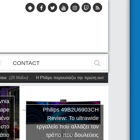
CONTACT
w
(28 Μαΐου)
Η Philips παρουσιάζει την πρώτη αυτόνομη dual-sided οθόν
vnia
cape
Philips 49B2U6903CH
μένο
Review: Το ultrawide
Η Creat
 στο
εργαλείο που αλλάζει τον
Sound
άτιο
τρόπο που δουλεύεις