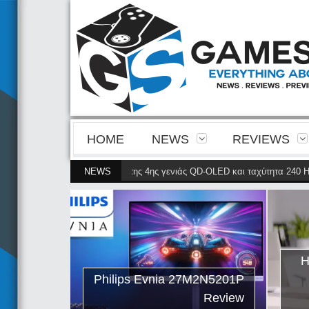
HOME
NEWS
REVIEWS
N8900P φέρνει την ευκρίνεια της 4ης γενιάς QD-OLED και ταχύτητα 240 Hz 4
NEWS
ips Evnia
ρνει την
ης γενιάς
ταχύτητα
Η
petitive
Philips Evnia 27M2N5201P
gaming
Review