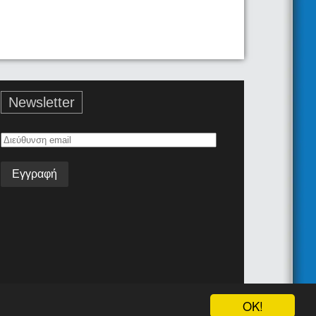
Newsletter
Διεύθυνση
email
Όροι Χρήσης
Επικοινωνία
Android App
Join the team!
OK!