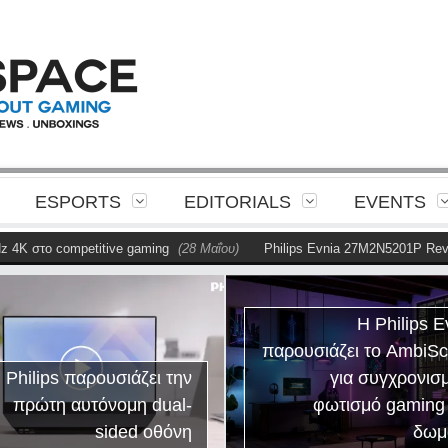
ESPORTS
EDITORIALS
EVENTS
K στο competitive gaming
(28 Μαΐου)
Philips Evnia 27M2N5201P Revie
Η Philips E
παρουσιάζει το AmbiS
 Philips παρουσιάζει την
για συγχρονισ
πρώτη αυτόνομη dual-
φωτισμό gaming
sided οθόνη
δωμ