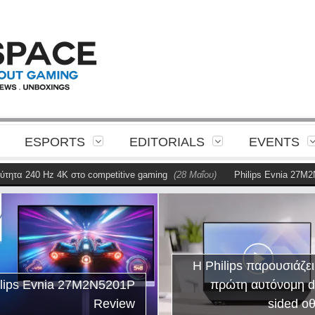
ESPORTS
EDITORIALS
EVENTS
τα 240 Hz 4K στο competitive gaming
(28 Μαΐου)
Philips Evnia 27M2N5
Η Philips παρουσιάζει
ilips Evnia 27M2N5201P
πρώτη αυτόνομη d
Review
sided ο