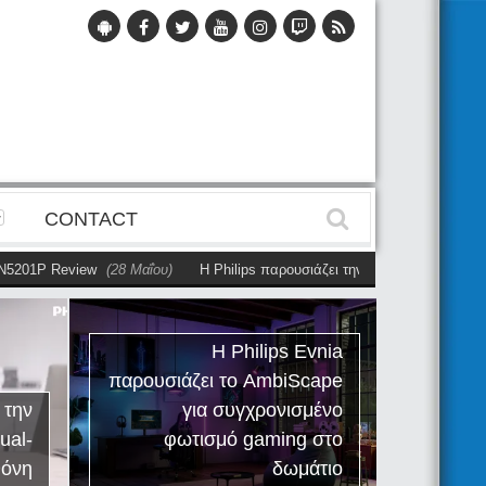
CONTACT
201P Review
(28 Μαΐου)
Η Philips παρουσιάζει την πρώτη αυτόνομη dual
Η Philips Evnia
παρουσιάζει το AmbiScape
Ph
 την
για συγχρονισμένο
R
ual-
φωτισμό gaming στο
εργαλ
θόνη
δωμάτιο
τ