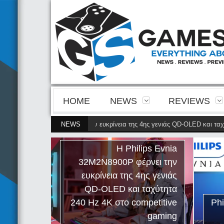
HOME
NEWS
REVIEWS
 Evnia 32M2N8900P φέρνει την ευκρίνεια της 4ης γενιάς QD-OLED και ταχύτη
NEWS
Η Philips Evnia
32M2N8900P φέρνει την
ευκρίνεια της 4ης γενιάς
QD-OLED και ταχύτητα
240 Hz 4K στο competitive
Ph
gaming