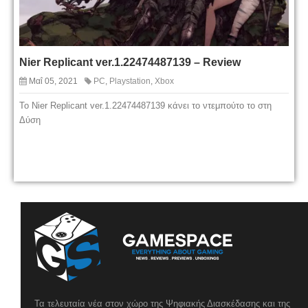
Nier Replicant ver.1.22474487139 – Review
Μαΐ 05, 2021
PC
,
Playstation
,
Xbox
To Nier Replicant ver.1.22474487139 κάνει το ντεμπούτο το στη
Δύση
Τα τελευταία νέα στον χώρο της Ψηφιακής Διασκέδασης και της