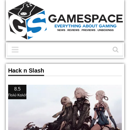
Hack n Slash
8.5
Πολύ Καλό!