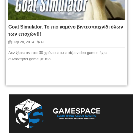
Goat Simulator. Το πιο καμένο βιντεοπαιχνίδι όλων
των εποχών!!!
Φεβ 28, 2014
PC
Δεν ξέρω αν στα 30 χρόνια που παίζω video games έχω
συναντήσει game με πιο