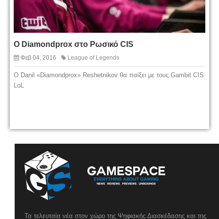
O Diamondprox στο Ρωσικό CIS
Φεβ 04, 2016
League of Legends
O Danil «Diamondprox» Reshetnikov θα παίξει με τους Gambit CIS
LoL
Τα τελευταία νέα στον χώρο της Ψηφιακής Διασκέδασης και της