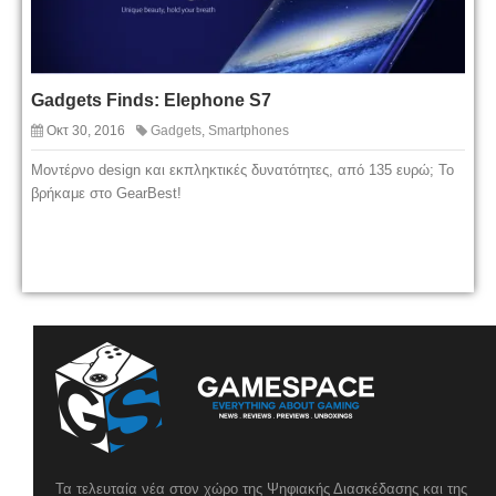
Gadgets Finds: Elephone S7
Οκτ 30, 2016
Gadgets
,
Smartphones
Μοντέρνο design και εκπληκτικές δυνατότητες, από 135 ευρώ; Το
βρήκαμε στο GearBest!
Τα τελευταία νέα στον χώρο της Ψηφιακής Διασκέδασης και της