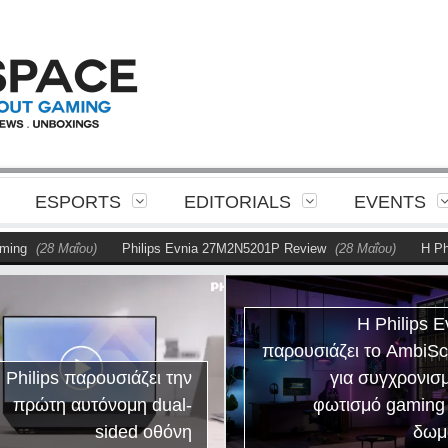
ESPORTS
EDITORIALS
EVENTS
ng
(28 Μαΐου)
Philips Evnia 27M2N5201P Review
(28 Μαΐου)
Η Phili
Η Philips E
παρουσιάζει το AmbiS
 Philips παρουσιάζει την
για συγχρονισ
πρώτη αυτόνομη dual-
φωτισμό gaming
sided οθόνη
δωμ