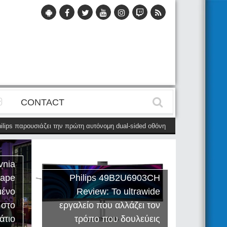
CONTACT
ps παρουσιάζει την πρώτη αυτόνομη dual-sided οθόνη
(28 Μαΐου)
Η Phil
vnia
cape
Philips 49B2U6903CH
μένο
Review: Το ultrawide
Η Creat
 στο
εργαλείο που αλλάζει τον
Sound
άτιο
τρόπο που δουλεύεις