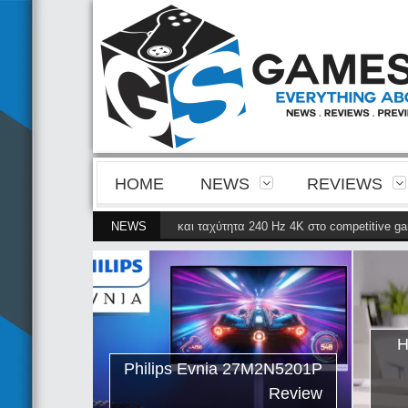
HOME
NEWS
REVIEWS
ίνεια της 4ης γενιάς QD-OLED και ταχύτητα 240 Hz 4K στο competitive gami
NEWS
ips Evnia
ρνει την
ης γενιάς
ταχύτητα
Η
petitive
Philips Evnia 27M2N5201P
gaming
Review