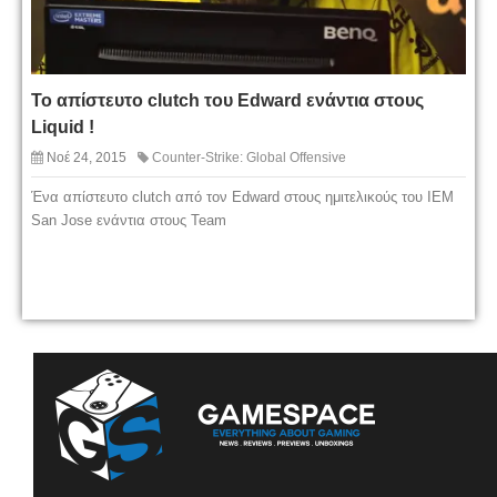
Το απίστευτο clutch του Edward ενάντια στους
Liquid !
Νοέ 24, 2015
Counter-Strike: Global Offensive
Ένα απίστευτο clutch από τον Edward στους ημιτελικούς του IEM
San Jose ενάντια στους Team