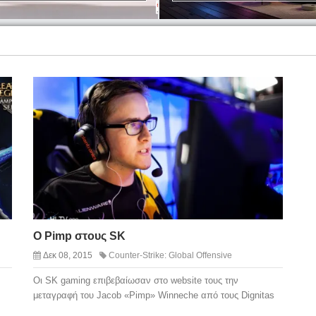
Ο Pimp στους SK
Δεκ 08, 2015
Counter-Strike: Global Offensive
Οι SK gaming επιβεβαίωσαν στο website τους την
μεταγραφή του Jacob «Pimp» Winneche από τους Dignitas