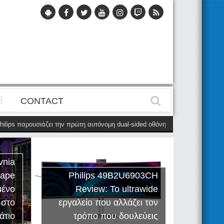
CONTACT
ps παρουσιάζει την πρώτη αυτόνομη dual-sided οθόνη
(28 Μαΐου)
Η Phil
vnia
cape
Philips 49B2U6903CH
μένο
Review: Το ultrawide
Η Creat
 στο
εργαλείο που αλλάζει τον
Sound
άτιο
τρόπο που δουλεύεις