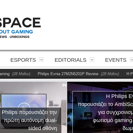
ESPORTS
EDITORIALS
EVENTS
ng
(28 Μαΐου)
Philips Evnia 27M2N5201P Review
(28 Μαΐου)
Η Phili
Η Philips E
παρουσιάζει το AmbiS
 Philips παρουσιάζει την
για συγχρονισ
πρώτη αυτόνομη dual-
φωτισμό gaming
sided οθόνη
δωμ