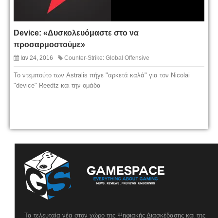
Device: «Δυσκολευόμαστε στο να
προσαρμοστούμε»
Ιαν 24, 2016
Counter-Strike: Global Offensive
Το ντεμπούτο των Astralis πήγε "αρκετά καλά" για τον Nicolai
"device" Reedtz και την ομάδα
Τα τελευταία νέα στον χώρο της Ψηφιακής Διασκέδασης και της