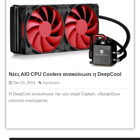
Νέες ΑΙΟ CPU Coolers ανακοίνωσε η DeepCool
Οκτ 03, 2014
Hardware
Η DeepCool ανακοίνωσε την νέα σειρά Captain, υδροψύξεων
κλειστού κυκλώματος