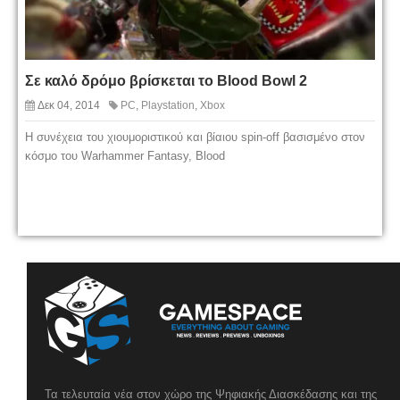
Σε καλό δρόμο βρίσκεται το Blood Bowl 2
Δεκ 04, 2014
PC
,
Playstation
,
Xbox
Η συνέχεια του χιουμοριστικού και βίαιου spin-off βασισμένο στον
κόσμο του Warhammer Fantasy, Blood
Τα τελευταία νέα στον χώρο της Ψηφιακής Διασκέδασης και της