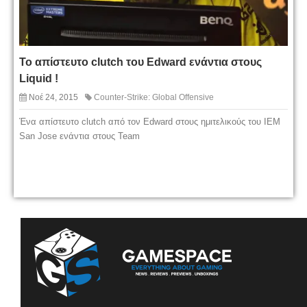
Το απίστευτο clutch του Edward ενάντια στους
Liquid !
Νοέ 24, 2015
Counter-Strike: Global Offensive
Ένα απίστευτο clutch από τον Edward στους ημιτελικούς του IEM
San Jose ενάντια στους Team