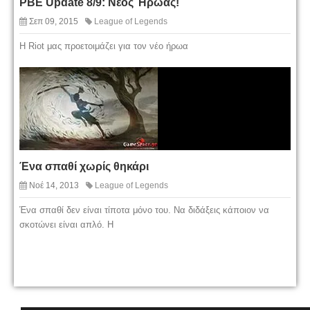
PBE Update 8/9: Νέος Ήρωας!
Σεπ 09, 2015
League of Legends
Η Riot μας προετοιμάζει για τον νέο ήρωα
Ένα σπαθί χωρίς θηκάρι
Νοέ 14, 2013
League of Legends
Ένα σπαθί δεν είναι τίποτα μόνο του. Να διδάξεις κάποιον να
σκοτώνει είναι απλό. Η