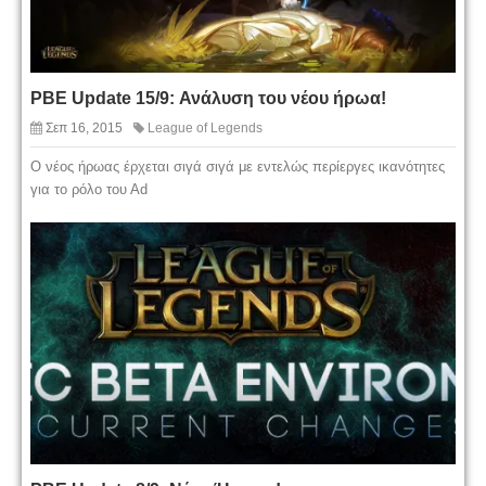
PBE Update 15/9: Ανάλυση του νέου ήρωα!
Σεπ 16, 2015
League of Legends
Ο νέος ήρωας έρχεται σιγά σιγά με εντελώς περίεργες ικανότητες
για το ρόλο του Αd