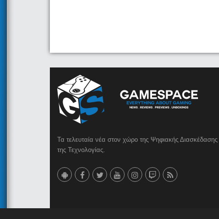
Τα τελευταία νέα στον χώρο της Ψηφιακής Διασκέδασης 
της Τεχνολογίας.
© 2023 GameSpace.gr | Created by
AMG MEDIA