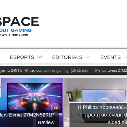
ESPORTS
EDITORIALS
EVENTS
τα 240 Hz 4K στο competitive gaming
(28 Μαΐου)
Philips Evnia 27M2N5
Η Philips παρουσιάζει
ilips Evnia 27M2N5201P
πρώτη αυτόνομη d
Review
sided ο