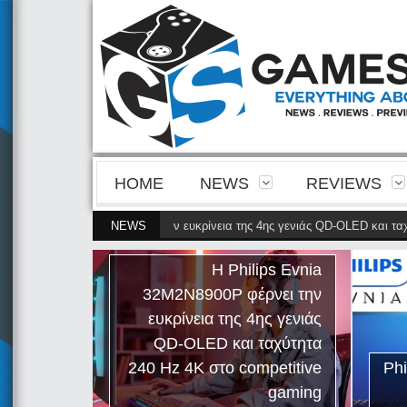
HOME
NEWS
REVIEWS
 Evnia 32M2N8900P φέρνει την ευκρίνεια της 4ης γενιάς QD-OLED και ταχύτη
NEWS
Η Philips Evnia
32M2N8900P φέρνει την
ευκρίνεια της 4ης γενιάς
QD-OLED και ταχύτητα
240 Hz 4K στο competitive
Ph
gaming