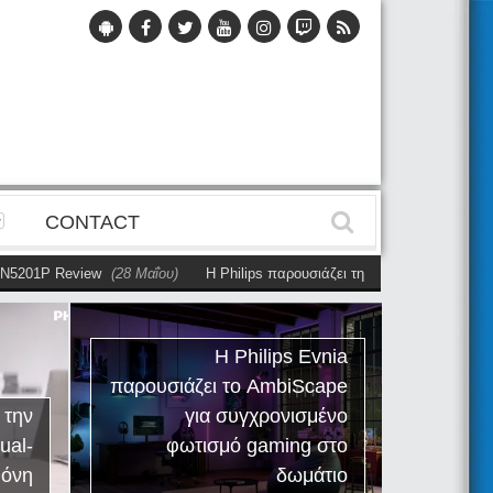
CONTACT
201P Review
(28 Μαΐου)
Η Philips παρουσιάζει την πρώτη αυτόνομη dual
Η Philips Evnia
παρουσιάζει το AmbiScape
Ph
 την
για συγχρονισμένο
R
ual-
φωτισμό gaming στο
εργαλ
θόνη
δωμάτιο
τ