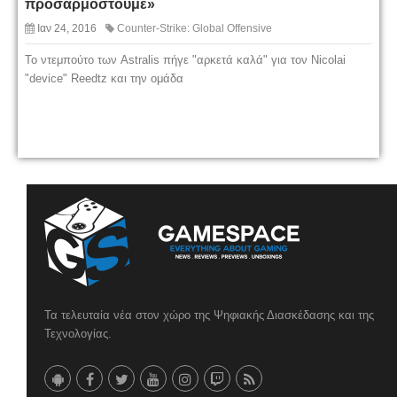
προσαρμοστούμε»
Ιαν 24, 2016
Counter-Strike: Global Offensive
Το ντεμπούτο των Astralis πήγε "αρκετά καλά" για τον Nicolai
"device" Reedtz και την ομάδα
Τα τελευταία νέα στον χώρο της Ψηφιακής Διασκέδασης και της
Τεχνολογίας.